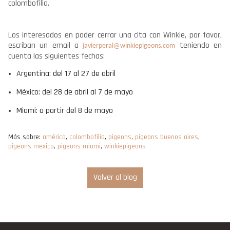
colombofilia.
Los interesados en poder cerrar una cita con Winkie, por favor,
escriban un email a
teniendo en
javierperal@winkiepigeons.com
cuenta las siguientes fechas:
Argentina: del 17 al 27 de abril
México: del 28 de abril al 7 de mayo
Miami: a partir del 8 de mayo
Más sobre:
américa
,
colombofília
,
pigeons
,
pigeons buenos aires
,
pigeons mexico
,
pigeons miami
,
winkiepigeons
Volver al blog