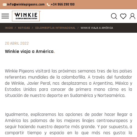
info@winkiepigeons.com
+34 966 290 100
INICIO
NOTICIAS
COLOMBOFÍLIA INTERNACIONAL
WINKIE VIAJA A AMÉRICA
20 ABRIL 2022
Winkie viaja a América
Winkie Pigeons visitará las próximas semanas tres de los países
referentes mundiales de la colombofilia. A través del fundador
de Winkie, Javier Peral, nos desplazamos a Argentina, México y
Estados Unidos para conocer de primera mano cómo es la
situación de nuestro deporte en Sudamérica y Norteamérica.
Igualmente, explicaremos las opciones de poder hacer llegar a
América las palomas de los mejores linajes centroeuropeos y
seguir haciendo nuestro deporte más grande. Y por supuesto, a
compartir tiempo y espacio en lo que más nos gusta: la