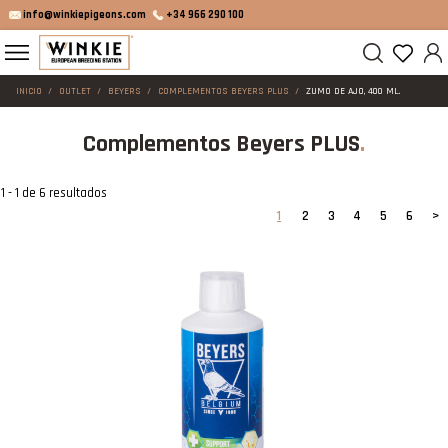
info@winkiepigeons.com
+34 966 290 100
INICIO
OUTLET
BEYERS
COMPLEMENTOS BEYERS PLUS
ZUMO DE AJO, 400 ML.
Complementos Beyers PLUS
1 - 1 de 6 resultados
1
2
3
4
5
6
>