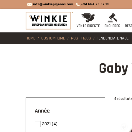
info@winkiepigeons.com
+34 664 26 57 10
VENTE DIRECTE
ENCHÈRES
RES
HOME
CUSTOMHOME
POST_FIJOS
TENDENCIA_LINAJE
Gaby 
4 résultat
année
2021
(4)