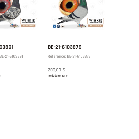
103891
BE-21-6103876
BE-21-6103891
Référence: BE-21-6103876
200,00 €
kg
Poids du colis: 1 kg