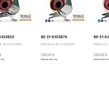
6103823
BE-21-6103875
BE-21-6
e: BE-21-6103823
Référence: BE-21-6103875
Référence: 
€
200,00 €
200,00 €
: 1 kg
Poids du colis: 1 kg
Poids du colis: 1 