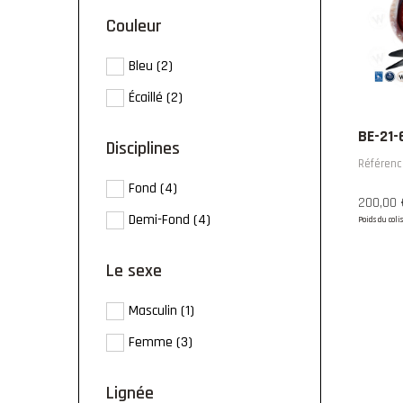
couleur
Bleu
(2)
Écaillé
(2)
BE-21-
disciplines
Référenc
Fond
(4)
200,00 
Demi-Fond
(4)
Poids du colis
le sexe
Masculin
(1)
Femme
(3)
lignée