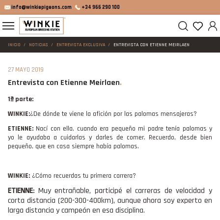
info@winkiepigeons.com
+34 966 290 100
INICIO
NOTICIAS
ENTREVISTA EXCLUSIVA
ENTREVISTA CON ETIENNE MEIRLAEN
27 MAYO 2019
Entrevista con Etienne Meirlaen
1ª parte:
WINKIE:
¿De dónde te viene la afición por las palomas mensajeras?
ETIENNE:
Nací con ella, cuando era pequeño mi padre tenía palomas y
yo le ayudaba a cuidarlas y darles de comer. Recuerdo, desde bien
pequeño, que en casa siempre había palomas.
WINKIE:
¿Cómo recuerdas tu primera carrera?
Muy entrañable, participé el carreras de velocidad y
ETIENNE
:
corta distancia (200-300-400km), aunque ahora soy experto en
larga distancia y campeón en esa disciplina.