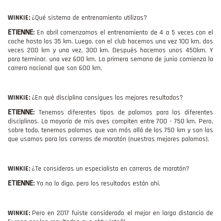
WINKIE:
¿Qué sistema de entrenamiento utilizas?
ETIENNE
:
En abril comenzamos el entrenamiento de 4 a 5 veces con el
coche hasta los 35 km. Luego, con el club hacemos una vez 100 km, dos
veces 200 km y una vez, 300 km. Después hacemos unos 450km. Y
para terminar, una vez 600 km. La primera semana de junio comienza la
carrera nacional que son 600 km.
WINKIE:
¿En qué disciplina consigues los mejores resultados?
ETIENNE
:
Tenemos diferentes tipos de palomas para las diferentes
disciplinas. La mayoría de mis aves compiten entre 700 - 750 km. Pero,
sobre todo, tenemos palomas que van más allá de los 750 km y son las
que usamos para las carreras de maratón (nuestras mejores palomas).
WINKIE:
¿Te consideras un especialista en carreras de maratón?
ETIENNE
:
Yo no lo digo, pero los resultados están ahí.
WINKIE:
Pero en 2017 fuiste considerado el mejor en larga distancia de