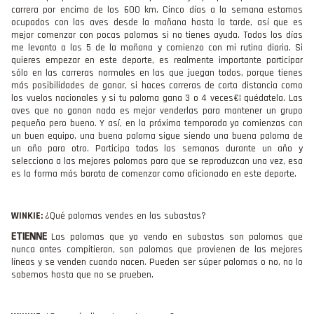
carrera por encima de los 600 km. Cinco días a la semana estamos
ocupados con las aves desde la mañana hasta la tarde, así que es
mejor comenzar con pocas palomas si no tienes ayuda. Todos los días
me levanto a las 5 de la mañana y comienzo con mi rutina diaria. Si
quieres empezar en este deporte, es realmente importante participar
sólo en las carreras normales en las que juegan todos, porque tienes
más posibilidades de ganar, si haces carreras de corta distancia como
los vuelos nacionales y si tu paloma gana 3 o 4 veces€¦ quédatela. Las
aves que no ganan nada es mejor venderlas para mantener un grupo
pequeño pero bueno. Y así, en la próxima temporada ya comienzas con
un buen equipo, una buena paloma sigue siendo una buena paloma de
un año para otro. Participa todas las semanas durante un año y
selecciona a las mejores palomas para que se reproduzcan una vez, esa
es la forma más barata de comenzar como aficionado en este deporte.
WINKIE:
¿Qué palomas vendes en las subastas?
ETIENNE
Las palomas que yo vendo en subastas son palomas que
nunca antes compitieron, son palomas que provienen de las mejores
líneas y se venden cuando nacen. Pueden ser súper palomas o no, no lo
sabemos hasta que no se prueben.