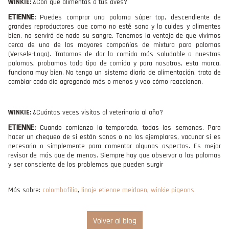
WINKIE:
¿Con qué alimentas a tus aves?
ETIENNE
:
Puedes comprar una paloma súper top, descendiente de
grandes reproductores que como no esté sana y la cuides y alimentes
bien, no servirá de nada su sangre. Tenemos la ventaja de que vivimos
cerca de una de las mayores compañías de mixtura para palomas
(Versele-Laga). Tratamos de dar la comida más saludable a nuestras
palomas, probamos todo tipo de comida y para nosotros, esta marca,
funciona muy bien. No tengo un sistema diario de alimentación, trato de
cambiar cada día agregando más o menos y veo cómo reaccionan.
WINKIE:
¿Cuántas veces visitas al veterinario al año?
ETIENNE
:
Cuando comienza la temporada, todas las semanas. Para
hacer un chequeo de si están sanos o no los ejemplares, vacunar si es
necesario o simplemente para comentar algunos aspectos. Es mejor
revisar de más que de menos. Siempre hay que observar a las palomas
y ser consciente de los problemas que pueden surgir
Más sobre:
colombofília
,
linaje etienne meirlaen
,
winkie pigeons
Volver al blog