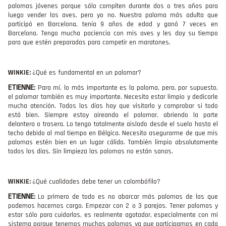
palomas jóvenes porque sólo compiten durante dos o tres años para
luego vender las aves, pero yo no. Nuestra paloma más adulta que
participó en Barcelona, tenía 9 años de edad y ganó 7 veces en
Barcelona. Tengo mucha paciencia con mis aves y les doy su tiempo
para que estén preparadas para competir en maratones.
WINKIE:
¿Qué es fundamental en un palomar?
ETIENNE
:
Para mí, lo más importante es la paloma, pero, por supuesto,
el palomar también es muy importante. Necesita estar limpio y dedicarle
mucha atención. Todos los días hay que visitarlo y comprobar si todo
está bien. Siempre estoy aireando el palomar, abriendo la parte
delantera o trasera. Lo tengo totalmente aislado desde el suelo hasta el
techo debido al mal tiempo en Bélgica. Necesito asegurarme de que mis
palomas estén bien en un lugar cálido. También limpio absolutamente
todos los días. Sin limpieza las palomas no están sanas.
WINKIE:
¿Qué cualidades debe tener un colombófilo?
ETIENNE
:
Lo primero de todo es no abarcar más palomas de las que
podemos hacernos cargo. Empezar con 2 o 3 parejas. Tener palomas y
estar sólo para cuidarlas, es realmente agotador, especialmente con mi
sistema porque tenemos muchas palomas ya que participamos en cada