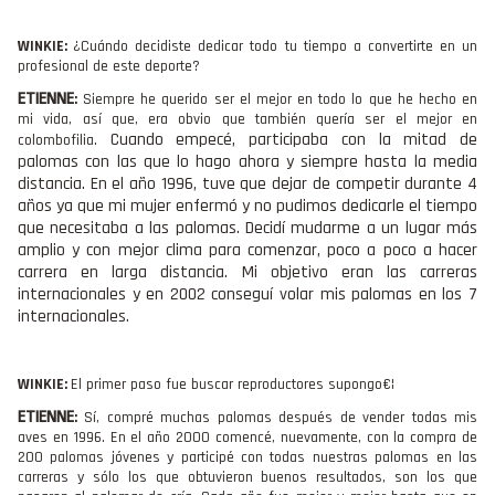
WINKIE:
¿Cuándo decidiste dedicar todo tu tiempo a convertirte en un
profesional de este deporte?
ETIENNE
:
Siempre he querido ser el mejor en todo lo que he hecho en
mi vida, así que, era obvio que también quería ser el mejor en
Cuando empecé, participaba con la mitad de
colombofilia.
palomas con las que lo hago ahora y siempre hasta la media
distancia. En el año 1996, tuve que dejar de competir durante 4
años ya que mi mujer enfermó y no pudimos dedicarle el tiempo
que necesitaba a las palomas.
Decidí mudarme a un lugar más
amplio y con mejor clima para comenzar, poco a poco a hacer
carrera en larga distancia. Mi objetivo eran las carreras
internacionales y en 2002 conseguí volar mis palomas en los 7
internacionales.
WINKIE:
El primer paso fue buscar reproductores supongo€¦
ETIENNE
:
Sí, compré muchas palomas después de vender todas mis
aves en 1996. En el año 2000 comencé, nuevamente, con la compra de
200 palomas jóvenes y participé con todas nuestras palomas en las
carreras y sólo los que obtuvieron buenos resultados, son los que