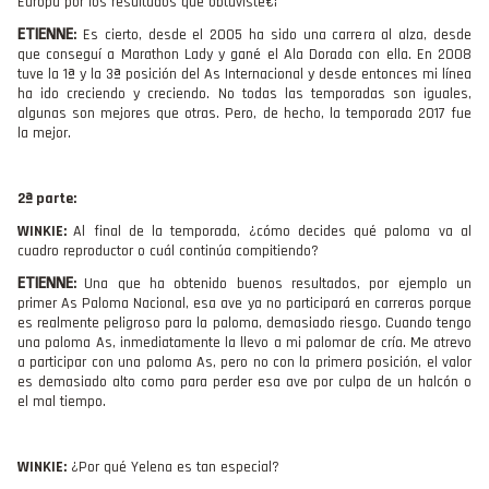
Europa por los resultados que obtuviste€¦
ETIENNE
:
Es cierto, desde el 2005 ha sido una carrera al alza, desde
que conseguí a Marathon Lady y gané el Ala Dorada con ella. En 2008
tuve la 1ª y la 3ª posición del As Internacional y desde entonces mi línea
ha ido creciendo y creciendo. No todas las temporadas son iguales,
algunas son mejores que otras. Pero, de hecho, la temporada 2017 fue
la mejor.
2ª parte:
WINKIE:
Al final de la temporada, ¿cómo decides qué paloma va al
cuadro reproductor o cuál continúa compitiendo?
ETIENNE
:
Una que ha obtenido buenos resultados, por ejemplo un
primer As Paloma Nacional, esa ave ya no participará en carreras porque
es realmente peligroso para la paloma, demasiado riesgo. Cuando tengo
una paloma As, inmediatamente la llevo a mi palomar de cría. Me atrevo
a participar con una paloma As, pero no con la primera posición, el valor
es demasiado alto como para perder esa ave por culpa de un halcón o
el mal tiempo.
WINKIE:
¿Por qué Yelena es tan especial?