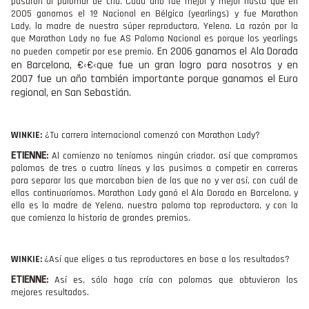
pasaron al palomar de cría. Cada año fue mejor y mejor hasta que en
2005 ganamos el 1º Nacional en Bélgica (yearlings) y fue Marathon
Lady, la madre de nuestra súper reproductora, Yelena. La razón por la
que Marathon Lady no fue AS Paloma Nacional es porque los yearlings
En 2006 ganamos el Ala Dorada
no pueden competir por ese premio.
en Barcelona, €‹€‹que fue un gran logro para nosotros y en
2007 fue un año también importante porque ganamos el Euro
regional, en San Sebastián.
WINKIE:
¿Tu carrera internacional comenzó con Marathon Lady?
ETIENNE
:
Al comienzo no teníamos ningún criador, así que compramos
palomas de tres o cuatro líneas y las pusimos a competir en carreras
para separar las que marcaban bien de las que no y ver así, con cuál de
ellas continuaríamos. Marathon Lady ganó el Ala Dorada en Barcelona, y
ella es la madre de Yelena, nuestra paloma top reproductora, y con la
que comienza la historia de grandes premios.
WINKIE:
¿Así que eliges a tus reproductores en base a los resultados?
ETIENNE
:
Así es, sólo hago cría con palomas que obtuvieron los
mejores resultados.