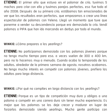
ETIENNE
:
El primer año que estuvo en el palomar de cría, tuvimos 5
machos para criar con ella y tuvimos parejas perfectas, eso fue todo el
año 2008. Después de su primera cría, estábamos tan emocionados de
ver que los resultados eran perfectos, que empezamos a crear una línea
espectacular de palomas con Yelena. Llegó un momento que tuve que
ponerme a vender su descendencia porque era demasiada la cría. Vendí
palomas a PIPA que han ido marcando en derbys por todo el mundo.
WINKIE:
¿Cómo preparas a los yearlings?
ETIENNE
:
No participamos demasiado con las palomas jóvenes porque
no tengo mucho tiempo para eso, a veces vuelan de 300 a 400 km,
pero no lo hacemos muy a menudo. Cuando acaba la temporada de las
adultas, alrededor de la primera semana de agosto, nosotros acabamos.
No tengo mucho interés en competir con palomas jóvenes, prefiero las
adultas para larga distancia.
WINKIE:
¿Por qué no compites en larga distancia con los yearlings?
ETIENNE
:
Porque es un tipo de competición muy dura y obligas a una
paloma a competir en una carrera dura sin tener mucha experiencia. Es
mejor que las palomas se las deje crecer y madurar en lugar de
forzarlas demasiado siendo yearlings. Mucha gente participa con