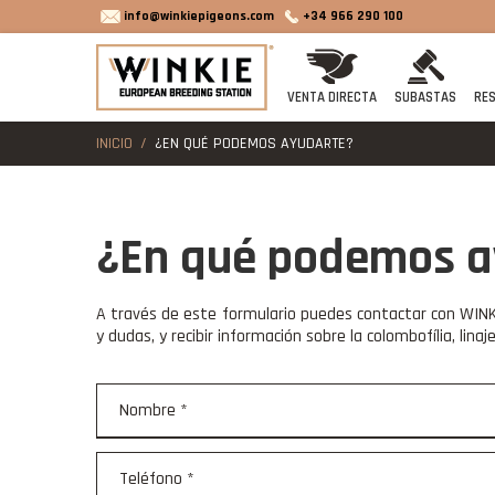
info@winkiepigeons.com
+34 966 290 100
VENTA DIRECTA
SUBASTAS
RES
INICIO
¿EN QUÉ PODEMOS AYUDARTE?
¿En qué podemos a
A través de este formulario puedes contactar con WINKI
y dudas, y recibir información sobre la colombofília, lin