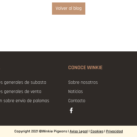
Volver al blog
L
CONOCE WINKIE
es generales de subasta
Sobre nosotros
es generales de venta
Noticias
ón sobre envío de palomas
Contacto
Copyright 2021 ©Winkie Pigeons |
Aviso Legal
|
Cookies
|
Privacidad