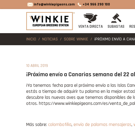
info@winkiepigeons.com
+34 966 290 100
VENTA DIRECTA
SUBASTAS
RES
INICIO
NOTICIAS
SOBRE WINKIE
¡PRÓXIMO ENVÍO A CANA
10 ABRIL 2019
¡Próximo envío a Canarias semana del 22 al 
¡Ya tenemos fecha para el próximo envío a las Islas Cana
estás a tiempo de adquirir tu paloma en la mejor estac
descubre las nuevas aves que tenemos disponibles de l
otros. https://www.winkiepigeons.com/es/venta_de_p
Más sobre:
colombofília
,
envío de palomas mensajeras
,