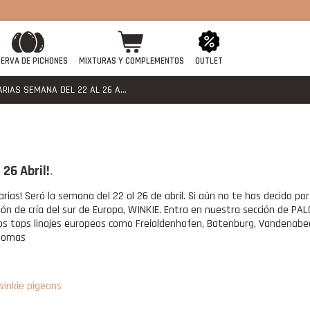
ERVA DE PICHONES
MIXTURAS Y COMPLEMENTOS
OUTLET
RIAS SEMANA DEL 22 AL 26 A...
26 Abril!
rias! Será la semana del 22 al 26 de abril. Si aún no te has decido po
ión de cría del sur de Europa, WINKIE. Entra en nuestra sección de P
os tops linajes europeos como Freialdenhofen, Batenburg, Vandenab
alomas
winkie pigeons