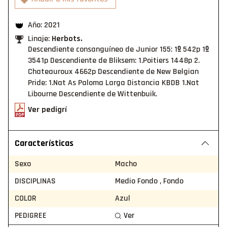
Año: 2021
Linaje:
Herbots.
Descendiente consanguíneo de Junior 155: 1º 542p 1º
3541p Descendiente de Bliksem: 1.Poitiers 1448p 2.
Chateauroux 4662p Descendiente de New Belgian
Pride: 1.Nat As Paloma Larga Distancia KBDB 1.Nat
Libourne Descendiente de Wittenbuik.
Ver pedigrí
Características
Sexo
Macho
DISCIPLINAS
Medio Fondo , Fondo
COLOR
Azul
PEDIGREE
Ver