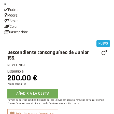
×
Padre:
Madre:
Sexo:
Color:
Descripción:
NUEVO
Descendiente consanguíneo de Junior
155
NL-21-1673516
Disponible
200,00
€
Peso de entrega: 1 kg
AÑADIR A LA CESTA
Formas de entrega posibles: Recogida en local, Envío por agencia Portugal, Envío por agencia
Europa, Envío por agencia Reino Unido, Envío por agencia Marruecos