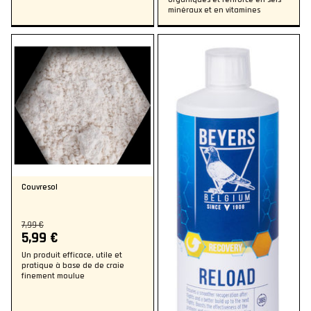
minéraux et en vitamines
Couvresol
7,99 €
5,99 €
Un produit efficace, utile et
pratique à base de de craie
finement moulue