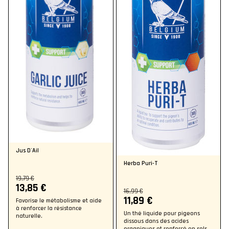
Jus D´Ail
Herba Puri-T
19,79 €
13,85 €
16,99 €
11,89 €
Favorise le métabolisme et aide
à renforcer la résistance
Un thé liquide pour pigeons
naturelle.
dissous dans des acides
organiques et renforcé en sels