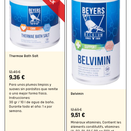
Thermae Bath Salt
12,49 €
9,36 €
Para unas plumas limpias y
suaves sin parásitos que remite
a una mejor forma física.
Belvimin
Instrucciones:
30 gr / 10 l de agua de baño.
Durante todo el año: 1 x por
12,69 €
semana.
9,51 €
Minéraux vitaminés. Contient les
éléments constitutifs, vitamines