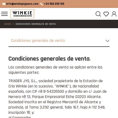
info@winkiepigeons.com
+34 966 290 100
INICIO
CONDICIONES GENERALES DE VENTA
Condiciones generales de venta
Condiciones generales de venta
Las condiciones generales de venta se aplican entre las
siguientes partes:
TRIXDER JYS, S.L., sociedad propietaria de la Estación de
Cría Winkie (en lo sucesivo, "WINKIE"), de nacionalidad
española, con CIF nº B-54335500 y domicilio en c/ Juan de
Herrera nº 13, Parque Empresarial Elche 03203 Alicante.
Sociedad inscrita en el Registro Mercantil de Alicante y
provincia, al Tomo 3.292 general, folio 167, hoja A-112 548,
inscripción 1º; y:
el Comprador.