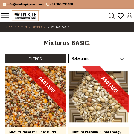
info@winkiepigeons.com
+34 966 290 100
INICIO
OUTLET
BEYERS
MIXTURAS BASIC
Mixturas BASIC
FILTROS
AGOTADO
AGOTADO
Mixtura Premium Súper Muda
Mixtura Premium Súper Energy