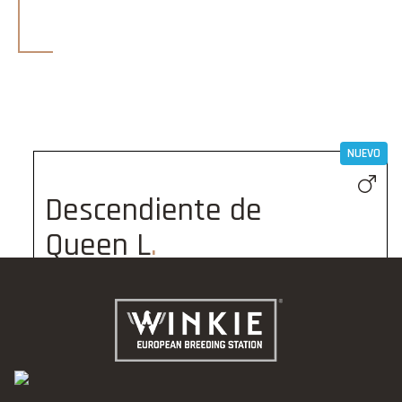
NUEVO
Descendiente de
Queen L
BE-21-6103795
Disponible
250,00
€
Peso de entrega: 1 kg
Añadir a la cesta