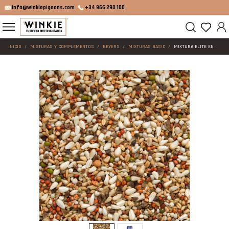
info@winkiepigeons.com
+34 966 290 100
INICIO
MIXTURAS Y COMPLEMENTOS
BEYERS
MIXTURAS BASIC
MIXTURA ELITE ENZYMIX 7/78 DIETA DEPORTE