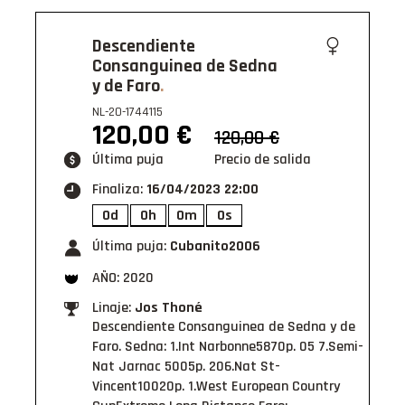
Descendiente
Consanguinea de Sedna
y de Faro
NL-20-1744115
120,00 €
120,00
€
Última puja
Precio de salida
Finaliza:
16/04/2023 22:00
0d
0h
0m
0s
Última puja:
Cubanito2006
AÑO: 2020
Linaje:
Jos Thoné
Descendiente Consanguinea de Sedna y de
Faro. Sedna: 1.Int Narbonne5870p. 05 7.Semi-
Nat Jarnac 5005p. 206.Nat St-
Vincent10020p. 1.West European Country