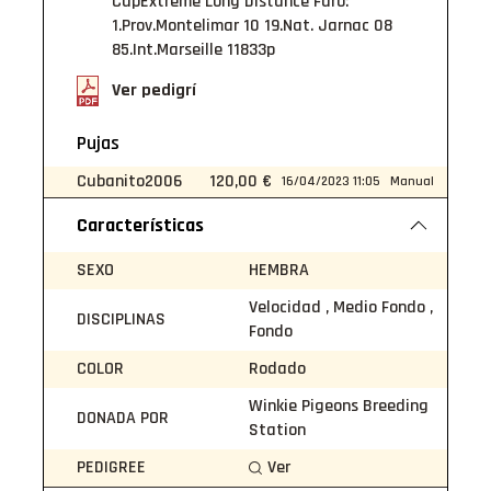
CupExtreme Long Distance Faro:
1.Prov.Montelimar 10 19.Nat. Jarnac 08
85.Int.Marseille 11833p
Ver pedigrí
Pujas
Cubanito2006
120,00 €
16/04/2023 11:05
Manual
Características
SEXO
HEMBRA
Velocidad , Medio Fondo ,
DISCIPLINAS
Fondo
COLOR
Rodado
Winkie Pigeons Breeding
DONADA POR
Station
PEDIGREE
Ver