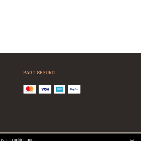
PAGO SEGURO
mos las cookies
aquí
.