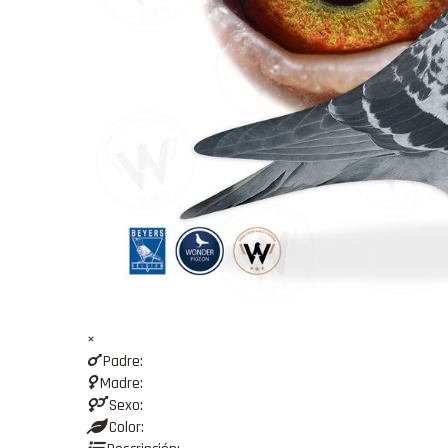
×
Padre:
Madre:
Sexo:
Color: