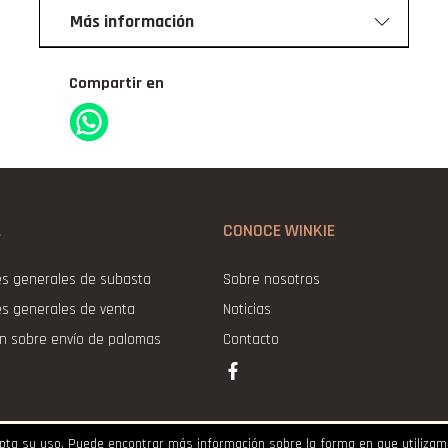
Más información
Compartir en
L
CONOCE WINKIE
es generales de subasta
Sobre nosotros
es generales de venta
Noticias
ón sobre envío de palomas
Contacto
Copyright 2021 ©Winkie Pigeons |
Aviso Legal
|
Cookies
|
Privacidad
cepta su uso. Puede encontrar más información sobre la forma en que utiliza