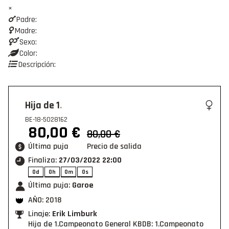
×
Padre:
Madre:
Sexo:
Color:
Descripción:
Hija de 1
BE-18-5028162
80,00 €
80,00
€
Última puja
Precio de salida
Finaliza:
27/03/2022 22:00
0d
0h
0m
0s
Última puja:
Garoe
AÑO: 2018
Linaje:
Erik Limburk
Hija de 1.Campeonato General KBDB: 1.Campeonato